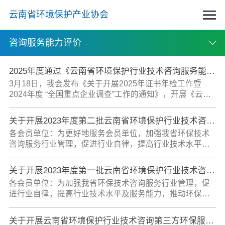
云南省环境保护产业协会
咨询服务能力评价
2025年度通过《云南省环境保护行业技术咨询服务能力评价证书》年检企业（截止5月26日）
3月18日，我会发布《关于开展2025年证书年检工作暨
2024年度 “全国重点企业调查”工作的通知》，开展《云南
省环境保护行业技术咨询服务能力评价证书》年检工作。
截止5月26日，共有56家获证企业通过年检，名单详见附
关于开展2023年度第二批云南省环境保护行业技术咨询服务能力评价工作的通知
件（截止5月26日）。
各会员单位：为更好地服务会员单位，加强我省环保技术
咨询服务行业管理，促进行业自律，提高行业技术水平及
服务能力，推动环保技术咨询服务市场持续健康发展，根
据《云南省环境保护行业技术咨询服务能力评价管理办法
关于开展2023年度第一批云南省环境保护行业技术咨询服务能力评价工作的通知
（修订稿）》及其《实施细则》要求，协会在会员单位中
各会员单位：为加强我省环保技术咨询服务行业管理，促
开展2023年度第二批云南省环境保护行业技术咨询服务能
进行业自律，提高行业技术水平及服务能力，推动环保技
力评价工作。现将相关事宜通知如下：一、评价范围环境
术咨询服务市场持续健康发展，根据《云南省环境保护行
保护技术咨询服务，包括：污染源调查、流域区域规划及
业技术咨询服务能力评价管理办法（修订）》及其《实施
方案编制、项目分析与可行性研究、污染治理工程设计方
关于开展云南省环境保护行业技术咨询第三方环保服务机构弄虚作假自查自纠的通知